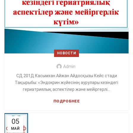
НОВОСТИ
Admin
СД 201Д Касымхан Айжан Айдосқызы Кейс стади
Тақырыбы: «Эндокрин жүйесінің аурулары кезіндегі
гериатриялық аспектілер және мейіргерлі...
ПОДРОБНЕЕ
05
МАЙ