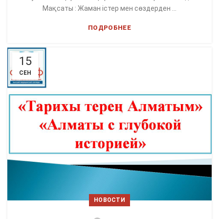
Мақсаты : Жаман істер мен сөздерден ...
ПОДРОБНЕЕ
15
СЕН
НОВОСТИ