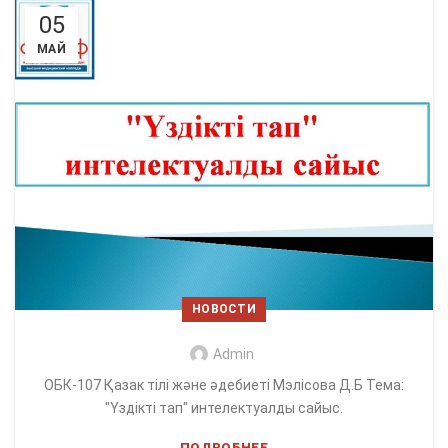
05
МАЙ
НОВОСТИ
Admin
ОБК-107 Қазак тілі және әдебиеті Мэлісова Д.Б Тема:
"Үздікті тап" интелектуалды сайыс.
ПОДРОБНЕЕ