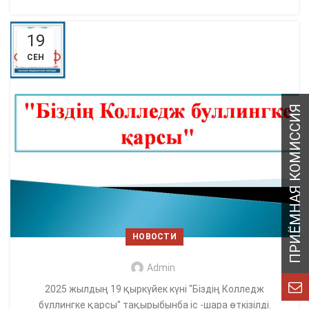
19
СЕН
НОВОСТИ
Admin
2025 жылдың 19 қыркүйек күні "Біздің Колледж
буллингке қарсы" тақырыбынба іс -шара өткізілді.