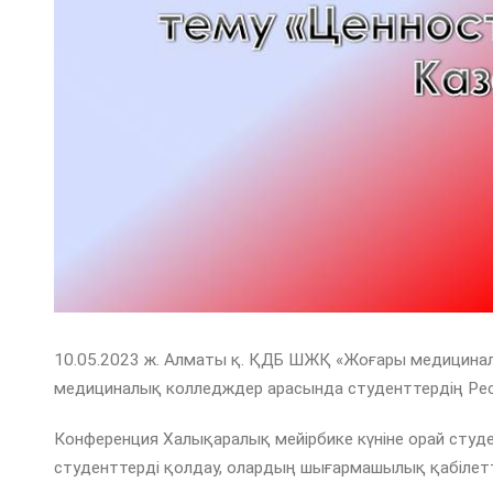
10.05.2023 ж. Алматы қ. ҚДБ ШЖҚ «Жоғары медицин
медициналық колледждер арасында студенттердің Рес
Конференция Халықаралық мейірбике күніне орай студ
студенттерді қолдау, олардың шығармашылық қабілет