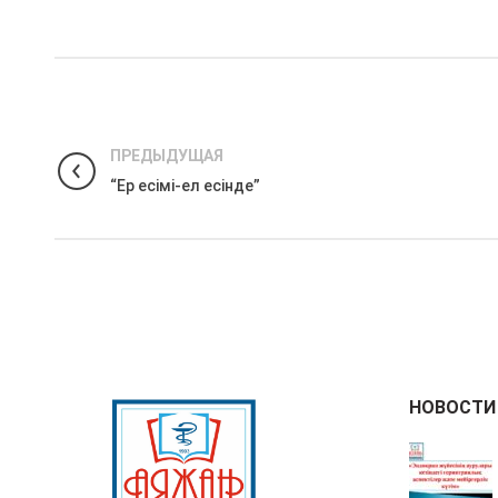
ПРЕДЫДУЩАЯ
“Ер есімі-ел есінде”
НОВОСТИ