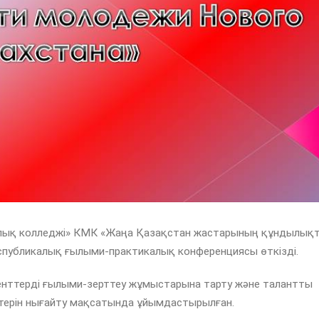
алық колледжі» КМК «Жаңа Қазақстан жастарының құндылық
публикалық ғылыми-практикалық конференциясы өткізді.
енттерді ғылыми-зерттеу жұмыстарына тарту және талантты
терін нығайту мақсатында ұйымдастырылған.