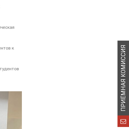
к
ическая
ентов к
студентов