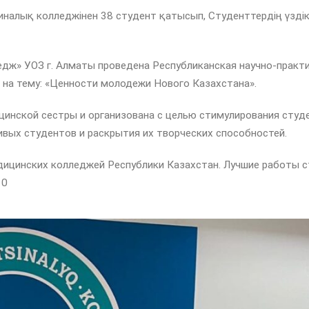
налық колледжінен 38 студент қатысып, Студенттердің үзді
едж» УОЗ г. Алматы проведена Республиканская научно-практ
на тему: «Ценности молодежи Нового Казахстана».
инской сестры и организована с целью стимулирования студ
ивых студентов и раскрытия их творческих способностей.
едицинских колледжей Республики Казахстан. Лучшие работы 
10