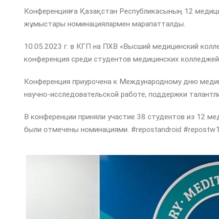
Конференцияға Қазақстан Республикасының 12 медици
жұмыстары номинациялармен марапатталды.
10.05.2023 г. в КГП на ПХВ «Высший медицинский колл
конференция среди студентов медицинских колледжей 
Конференция приурочена к Международному дню медиц
научно-исследовательской работе, поддержки талантл
В конференции приняли участие 38 студентов из 12 м
были отмечены номинациями. #repostandroid #repostw