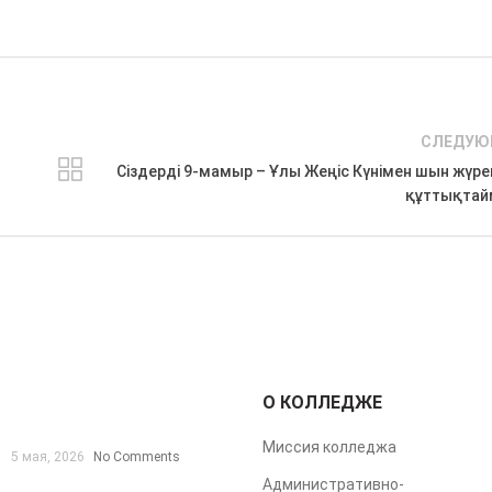
СЛЕДУЮ
Сіздерді 9-мамыр – Ұлы Жеңіс Күнімен шын жүре
құттықтай
О КОЛЛЕДЖЕ
Миссия колледжа
5 мая, 2026
No Comments
Административно-