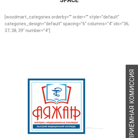
SPACE
[woodmart_categories orderby=”” order=”” style=”default”
categories_design=”default” spacing=”6″ columns=”4″ ids=”36,
37, 38, 39″ number=”4″]