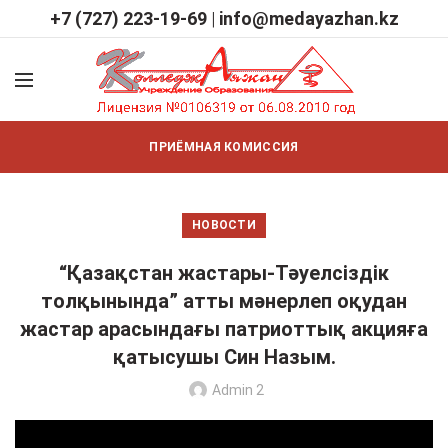
+7 (727) 223-19-69
|
info@medayazhan.kz
ПРИЁМНАЯ КОМИССИЯ
НОВОСТИ
“Қазақстан жастары-Тәуелсіздік
толқынында” атты мәнерлеп оқудан
жастар арасындағы патриоттық акцияға
қатысушы Син Назым.
Admin 2