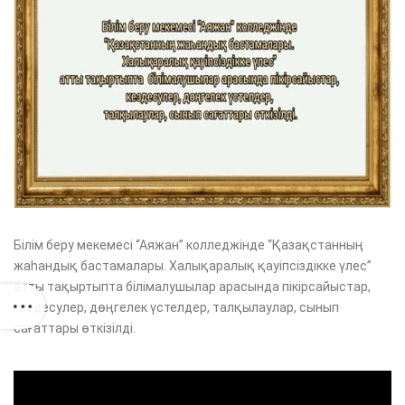
Білім беру мекемесі “Аяжан” колледжінде “Қазақстанның
жаһандық бастамалары. Халықаралық қауіпсіздікке үлес”
атты тақыртыпта білімалушылар арасында пікірсайыстар,
кездесулер, дөңгелек үстелдер, талқылаулар, сынып
сағаттары өткізілді.