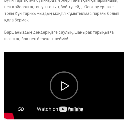
Бүгінгі ұрпақ аға буын-ардагерлер танытқан қаһармандық
пен қайсарлықтан үлгі алып, бой түзейді. Осынау ерлікке
толы Күн тарихымыздың мәңгілік ұмытылмас парағы болып
қала бермек.
Баршаңыздың дендеріңізге саулық, шаңырақтарыңызға
шаттық, бақ пен береке тілейміз!