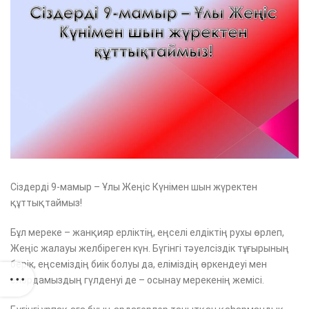
Сіздерді 9-мамыр – Ұлы Жеңіс Күнімен шын жүректен
құттықтаймыз!
Бұл мереке – жанқияр ерліктің, еңселі елдіктің рухы өрлеп,
Жеңіс жалауы желбіреген күн. Бүгінгі тәуелсіздік тұғырының
берік, еңсеміздің биік болуы да, еліміздің өркендеуі мен
елордамыздың гүлденуі де – осынау мерекенің жемісі.