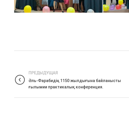
ПРЕДЫДУЩАЯ
Әль-Фарабидің 1150 жылдығына байланысты
ғылымии практикалық конференция.