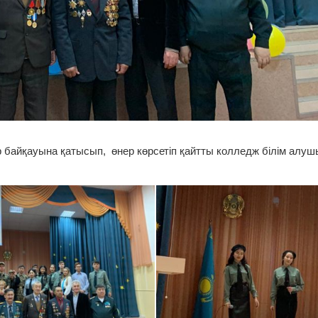
р байқауына қатысып, өнер көрсетіп қайтты колледж білім алу