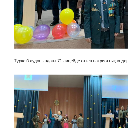
Түрксіб ауданындағы 71 лицейде өткен патриоттық әнде