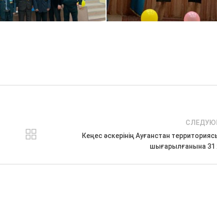
СЛЕДУЮ
Кеңес әскерінің Ауғанстан территория
шығарылғанына 31