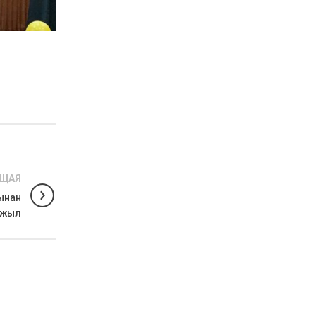
ЩАЯ
сынан
 жыл