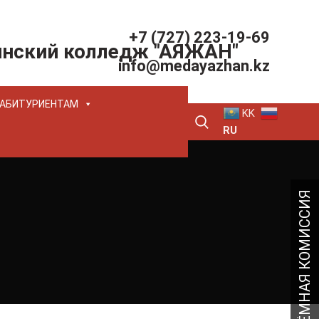
+7 (727) 223-19-69
инский колледж "АЯЖАН"
info@medayazhan.kz
АБИТУРИЕНТАМ
KK
RU