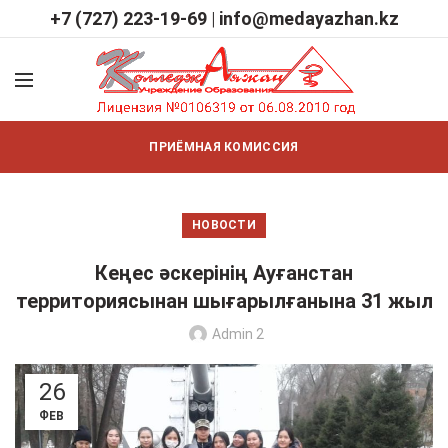
+7 (727) 223-19-69
|
info@medayazhan.kz
ПРИЁМНАЯ КОМИССИЯ
НОВОСТИ
Кеңес әскерінің Ауғанстан
территориясынан шығарылғанына 31 жыл
Admin 2
26
ФЕВ