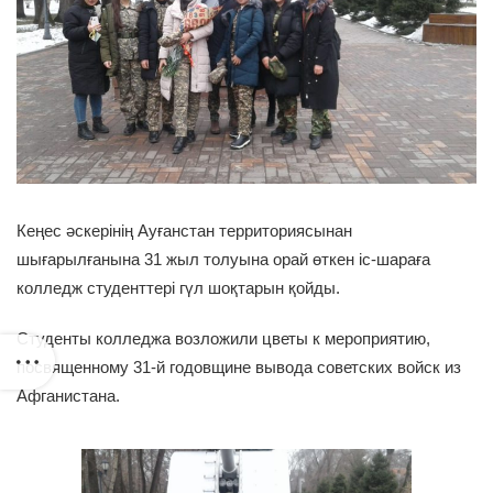
Кеңес әскерінің Ауғанстан территориясынан
шығарылғанына 31 жыл толуына орай өткен іс-шараға
колледж студенттері гүл шоқтарын қойды.
Студенты колледжа возложили цветы к мероприятию,
посвященному 31-й годовщине вывода советских войск из
Афганистана.