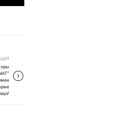
ЩАЯ
кторы
NAT”
ымен
ріне
іңіз!