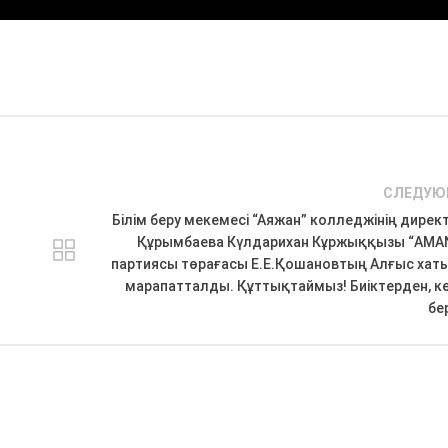
СЛЕДУЮ
Білім беру мекемесі “Аяжан” колледжінің дире
Құрымбаева Күлдарихан Кұржыққызы “AMA
партиясы төрағасы Е.Е.Қошановтың Алғыс хат
марапатталды. Құттықтаймыз! Биіктерден, кө
бер