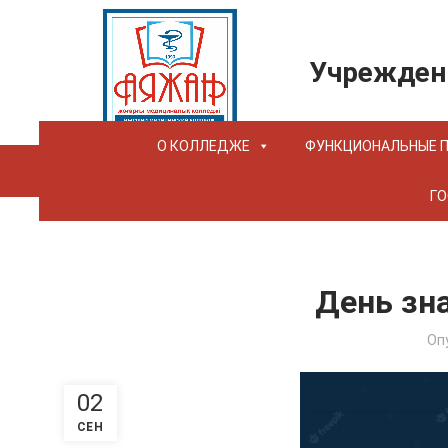
Учрежден
О КОЛЛЕДЖЕ
ФУНКЦИОНАЛЬНЫЕ 
ГО
День зна
Оп
02
СЕН